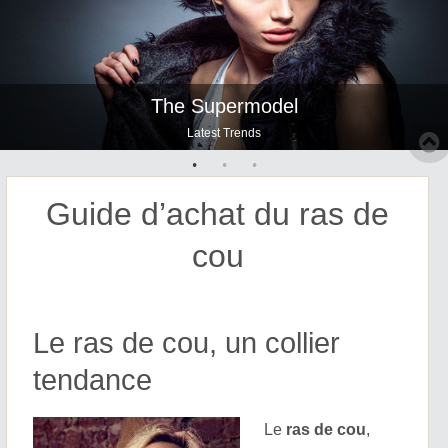
The Perfect Couple
The Supermodel
Winter Season
Newly Married Couple
Snow of winter
Latest Trends
Guide d’achat du ras de
cou
Le ras de cou, un collier
tendance
Le
ras de cou
,